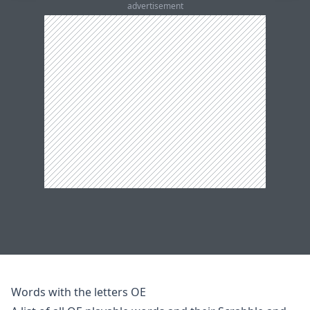
advertisement
Words with the letters OE