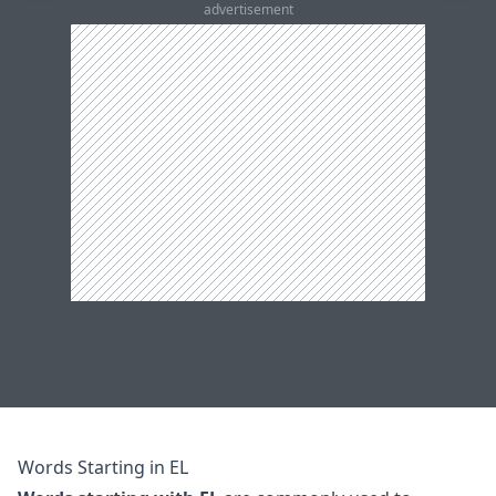
advertisement
Words Starting in EL