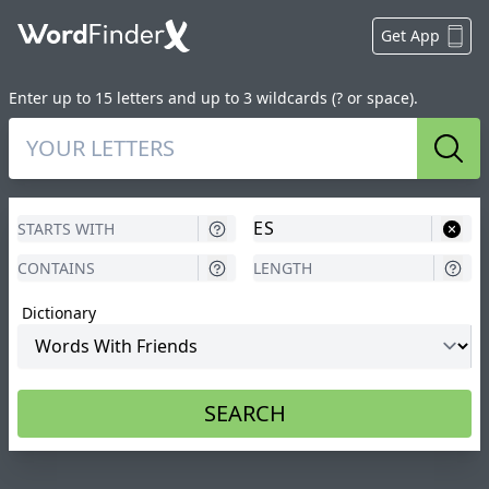
Get App
Enter up to 15 letters and up to 3 wildcards (? or space).
Sear
Dictionary
SEARCH